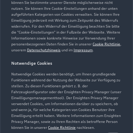
können Sie bestimmte unserer Dienste möglicherweise nicht
nutzen. Sie können Ihre Cookie-Einstellungen anhand der unten
Kontaktdaten herunterladen
aufgeführten Kategorien von Cookies verwalten. Sie können Ihre
Einwilligung jederzeit mit Wirkung zum Zeitpunkt des Widerrufs
widerrufen. Für den Widerruf der Einwilligung beachten Sie bitte
die "Cookie-Einstellungen" in der Fußzeile der Webseite. Weitere
Informationen sowie konkrete Hinweise zur Verwendung Ihrer
Öffnungszeiten
personenbezogenen Daten finden Sie in unserer
Cookie Richtlinie
,
unserem
Datenschutzhinweis
und im
Impressum
.
Service
Notwendige Cookies
Geschlossen
,
öffnet am
Montag 06:30
Notwendige Cookies werden benötigt, um Ihnen grundlegende
Funktionen während der Nutzung der Webseite zur Verfügung zu
Teile- & Zubehörverkauf
stellen. Zu diesen Funktionen gehört z. B. der
Fahrzeugkonfigurator oder der Ensighten Privacy Manager (unser
Geschlossen
,
öffnet am
Montag 06:30
Einwilligungsmanagementtool). Der Ensighten Privacy Manager
verwendet Cookies, um Informationen darüber zu speichern, ob
und wenn ja, für welche Kategorien von Cookies Benutzer ihre
Einwilligung erteilt haben. Weitere Informationen zum Ensighten
Privacy Manager, sowie zu Ihren Rechten als betroffene Person
können Sie in unserer
Cookie Richtlinie
nachlesen.