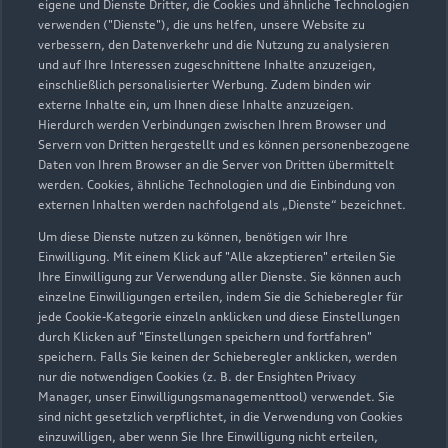
eigene und Dienste Dritter, die Cookies und ähnliche Technologien
Servicepartner
e-tron
verwenden ("Dienste"), die uns helfen, unsere Website zu
verbessern, den Datenverkehr und die Nutzung zu analysieren
und auf Ihre Interessen zugeschnittene Inhalte anzuzeigen,
einschließlich personalisierter Werbung. Zudem binden wir
externe Inhalte ein, um Ihnen diese Inhalte anzuzeigen.
Hierdurch werden Verbindungen zwischen Ihrem Browser und
Servern von Dritten hergestellt und es können personenbezogene
Daten von Ihrem Browser an die Server von Dritten übermittelt
werden. Cookies, ähnliche Technologien und die Einbindung von
externen Inhalten werden nachfolgend als „Dienste“ bezeichnet.
Um diese Dienste nutzen zu können, benötigen wir Ihre
Einwilligung. Mit einem Klick auf "Alle akzeptieren" erteilen Sie
Ihre Einwilligung zur Verwendung aller Dienste. Sie können auch
einzelne Einwilligungen erteilen, indem Sie die Schieberegler für
Gewerbering 2
jede Cookie-Kategorie einzeln anklicken und diese Einstellungen
durch Klicken auf "Einstellungen speichern und fortfahren"
14913 Jüterbog
speichern. Falls Sie keinen der Schieberegler anklicken, werden
nur die notwendigen Cookies (z. B. der Ensighten Privacy
03372 41880
Manager, unser Einwilligungsmanagementtool) verwendet. Sie
sind nicht gesetzlich verpflichtet, in die Verwendung von Cookies
einzuwilligen, aber wenn Sie Ihre Einwilligung nicht erteilen,
auto.klaus@t-online.de